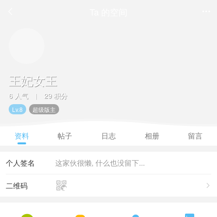
Ta 的空间


王妃女王
6 人气
29 积分
|
Lv.8
超级版主
资料
帖子
日志
相册
留言
个人签名
这家伙很懒, 什么也没留下...

二维码
