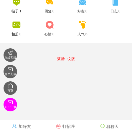




帖子 1
回复 0
好友 0
日志 0



相册 0
心情 0
人气 6

在线客服
繁體中文版

金币充值

首页

APP下载
加好友
打招呼
聊聊天


