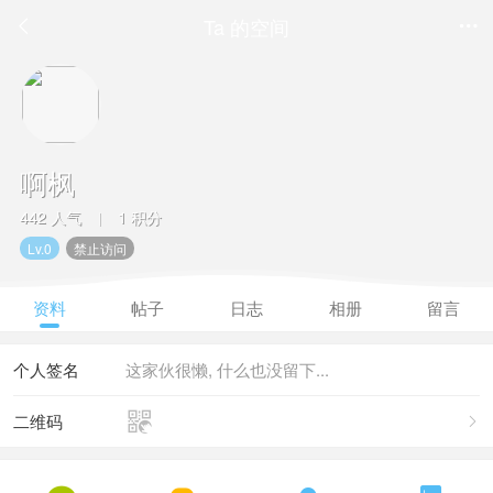
Ta 的空间


啊枫
442 人气
1 积分
|
Lv.0
禁止访问
资料
帖子
日志
相册
留言
个人签名
这家伙很懒, 什么也没留下...

二维码
