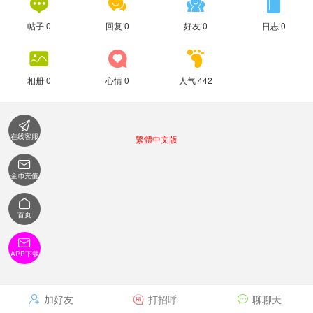




帖子 0
回复 0
好友 0
日志 0



相册 0
心情 0
人气 442

在线客服
繁體中文版

金币充值

首页

APP下载
加好友
打招呼
聊聊天


